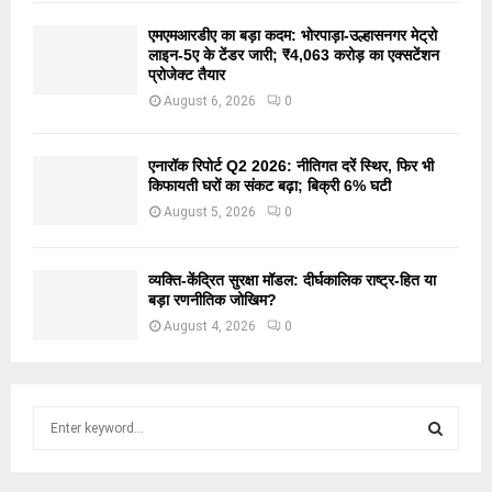
एमएमआरडीए का बड़ा कदम: भोरपाड़ा-उल्हासनगर मेट्रो
लाइन-5ए के टेंडर जारी; ₹4,063 करोड़ का एक्सटेंशन
प्रोजेक्ट तैयार
August 6, 2026
0
एनारॉक रिपोर्ट Q2 2026: नीतिगत दरें स्थिर, फिर भी
किफायती घरों का संकट बढ़ा; बिक्री 6% घटी
August 5, 2026
0
व्यक्ति-केंद्रित सुरक्षा मॉडल: दीर्घकालिक राष्ट्र-हित या
बड़ा रणनीतिक जोखिम?
August 4, 2026
0
S
e
a
S
r