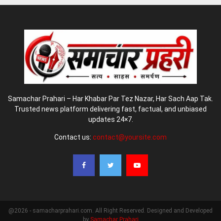
Samachar Prahari – Har Khabar Par Tez Nazar, Har Sach Aap Tak.
Trusted news platform delivering fast, factual, and unbiased
updates 24×7.
Contact us:
contact@yoursite.com
@2026 - samacharprahari.com. All Right Reserved. Designed and Developed
by
Samachar Prahari