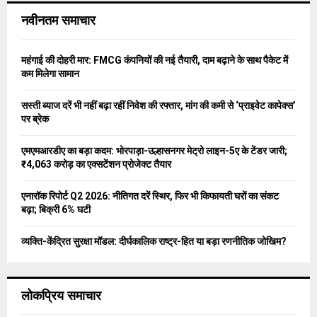
c
E
नवीनतम समाचार
h
f
A
o
महंगाई की दोहरी मार: FMCG कंपनियों की नई तैयारी, दाम बढ़ाने के साथ पैकेट में
r
R
कम मिलेगा सामान
:
C
सस्ती ब्याज दरें भी नहीं बढ़ा रहीं निवेश की रफ्तार, मांग की कमी से ‘प्राइवेट कापेक्स’
पर ब्रेक
H
एमएमआरडीए का बड़ा कदम: भोरपाड़ा-उल्हासनगर मेट्रो लाइन-5ए के टेंडर जारी;
₹4,063 करोड़ का एक्सटेंशन प्रोजेक्ट तैयार
एनारॉक रिपोर्ट Q2 2026: नीतिगत दरें स्थिर, फिर भी किफायती घरों का संकट
बढ़ा; बिक्री 6% घटी
व्यक्ति-केंद्रित सुरक्षा मॉडल: दीर्घकालिक राष्ट्र-हित या बड़ा रणनीतिक जोखिम?
लोकप्रिय समाचार