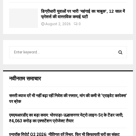
डिग्रीधारी युवाओं पर भारी ‘महंगाई का चाबुक’, 12 साल में
फ्रेशर्स की वास्तविक कमाई घटी
August 2, 2026
0
S
e
a
S
r
c
E
नवीनतम समाचार
h
f
A
o
सस्ती ब्याज दरें भी नहीं बढ़ा रहीं निवेश की रफ्तार, मांग की कमी से ‘प्राइवेट कापेक्स’
r
R
पर ब्रेक
:
C
एमएमआरडीए का बड़ा कदम: भोरपाड़ा-उल्हासनगर मेट्रो लाइन-5ए के टेंडर जारी;
₹4,063 करोड़ का एक्सटेंशन प्रोजेक्ट तैयार
H
एनारॉक रिपोर्ट Q2 2026: नीतिगत दरें स्थिर, फिर भी किफायती घरों का संकट