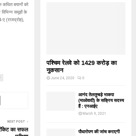
 कथित बयानों को
विभिन्न समूहों के
-ए (राजद्रोह),
पश्चिम रेलवे को 1429 करोड़ का
नुकसान
June 24, 2020
0
त
आनंद तेलतुम्बड़े भाकपा
(माओवादी) के सक्रिय सदस्य
हैं : एनआईए
March 9, 2021
NEXT POST
रॉकेट का सफल
पौधारोपण की जांच कराएगी