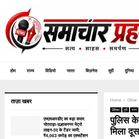
होम
राज्य
विडियो
भारत
बिज़नेस
मूवी
दुनिया
Home
Other
ताज़ा खबर
Other
मूवी
राज्य
पुलिस क
एमएमआरडीए का बड़ा कदम:
भोरपाड़ा-उल्हासनगर मेट्रो
मिला दू
लाइन-5ए के टेंडर जारी;
₹4,063 करोड़ का एक्सटेंशन