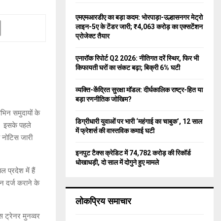
f
A
o
एमएमआरडीए का बड़ा कदम: भोरपाड़ा-उल्हासनगर मेट्रो
r
R
लाइन-5ए के टेंडर जारी; ₹4,063 करोड़ का एक्सटेंशन
:
प्रोजेक्ट तैयार
C
एनारॉक रिपोर्ट Q2 2026: नीतिगत दरें स्थिर, फिर भी
H
किफायती घरों का संकट बढ़ा; बिक्री 6% घटी
व्यक्ति-केंद्रित सुरक्षा मॉडल: दीर्घकालिक राष्ट्र-हित या
बड़ा रणनीतिक जोखिम?
भिन समुदायों के
डिग्रीधारी युवाओं पर भारी ‘महंगाई का चाबुक’, 12 साल
ै। इसके पहले
में फ्रेशर्स की वास्तविक कमाई घटी
ा नोटिस जारी
इनपुट टैक्स क्रेडिट में 74,782 करोड़ की रिकॉर्ड
धोखाधड़ी, दो साल में दोगुने हुए मामले
्रदेश में हैं
ान दर्ज कराने के
लोकप्रिय समाचार
 ट्रेनर मुनव्वर