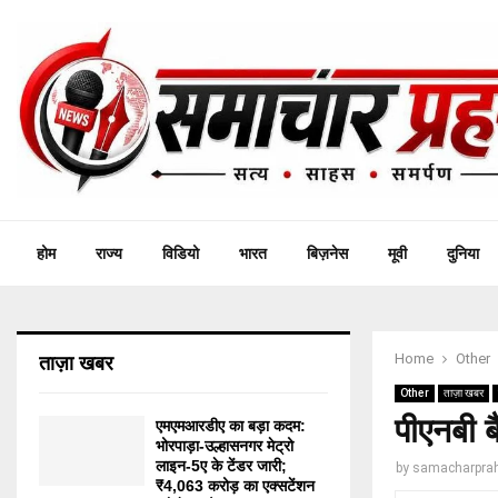
होम
राज्य
विडियो
भारत
बिज़नेस
मूवी
दुनिया
Home
Other
ताज़ा खबर
Other
ताज़ा खबर
पीएनबी ब
एमएमआरडीए का बड़ा कदम:
भोरपाड़ा-उल्हासनगर मेट्रो
लाइन-5ए के टेंडर जारी;
by
samacharprah
₹4,063 करोड़ का एक्सटेंशन