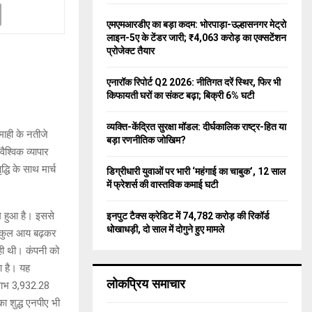
f
A
o
एमएमआरडीए का बड़ा कदम: भोरपाड़ा-उल्हासनगर मेट्रो
r
R
लाइन-5ए के टेंडर जारी; ₹4,063 करोड़ का एक्सटेंशन
:
प्रोजेक्ट तैयार
C
एनारॉक रिपोर्ट Q2 2026: नीतिगत दरें स्थिर, फिर भी
H
किफायती घरों का संकट बढ़ा; बिक्री 6% घटी
व्यक्ति-केंद्रित सुरक्षा मॉडल: दीर्घकालिक राष्ट्र-हित या
माही के नतीजे
बड़ा रणनीतिक जोखिम?
श्विक व्यापार
धि के साथ मार्च
डिग्रीधारी युवाओं पर भारी ‘महंगाई का चाबुक’, 12 साल
में फ्रेशर्स की वास्तविक कमाई घटी
कम हुआ है। इससे
इनपुट टैक्स क्रेडिट में 74,782 करोड़ की रिकॉर्ड
धोखाधड़ी, दो साल में दोगुने हुए मामले
की कुल आय बढ़कर
रही थी। कंपनी को
आ है। यह
लोकप्रिय समाचार
 लाभ 3,932.28
का शुद्ध एनपीए भी