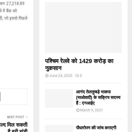
घटकर 27,218.89
में बैंक को
ही, जो इससे पिछले
पश्चिम रेलवे को 1429 करोड़ का
नुकसान
June 24, 2020
0
आनंद तेलतुम्बड़े भाकपा
(माओवादी) के सक्रिय सदस्य
हैं : एनआईए
March 9, 2021
NEXT POST
 जल्द मिल सकती
पौधारोपण की जांच कराएगी
है हरी झंडी