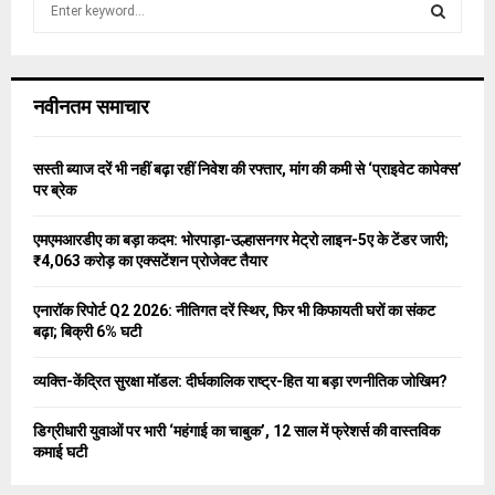
e
a
S
r
c
E
नवीनतम समाचार
h
f
A
o
सस्ती ब्याज दरें भी नहीं बढ़ा रहीं निवेश की रफ्तार, मांग की कमी से ‘प्राइवेट कापेक्स’
r
R
पर ब्रेक
:
C
एमएमआरडीए का बड़ा कदम: भोरपाड़ा-उल्हासनगर मेट्रो लाइन-5ए के टेंडर जारी;
₹4,063 करोड़ का एक्सटेंशन प्रोजेक्ट तैयार
H
एनारॉक रिपोर्ट Q2 2026: नीतिगत दरें स्थिर, फिर भी किफायती घरों का संकट
बढ़ा; बिक्री 6% घटी
व्यक्ति-केंद्रित सुरक्षा मॉडल: दीर्घकालिक राष्ट्र-हित या बड़ा रणनीतिक जोखिम?
डिग्रीधारी युवाओं पर भारी ‘महंगाई का चाबुक’, 12 साल में फ्रेशर्स की वास्तविक
कमाई घटी