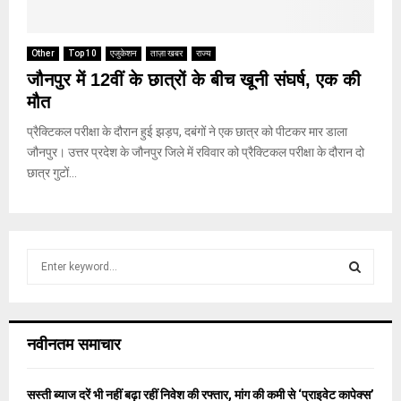
Other
Top 10
एजुकेशन
ताज़ा खबर
राज्य
जौनपुर में 12वीं के छात्रों के बीच खूनी संघर्ष, एक की
मौत
प्रैक्टिकल परीक्षा के दौरान हुई झड़प, दबंगों ने एक छात्र को पीटकर मार डाला
जौनपुर। उत्तर प्रदेश के जौनपुर जिले में रविवार को प्रैक्टिकल परीक्षा के दौरान दो
छात्र गुटों...
S
e
a
S
r
c
E
नवीनतम समाचार
h
f
A
o
सस्ती ब्याज दरें भी नहीं बढ़ा रहीं निवेश की रफ्तार, मांग की कमी से ‘प्राइवेट कापेक्स’