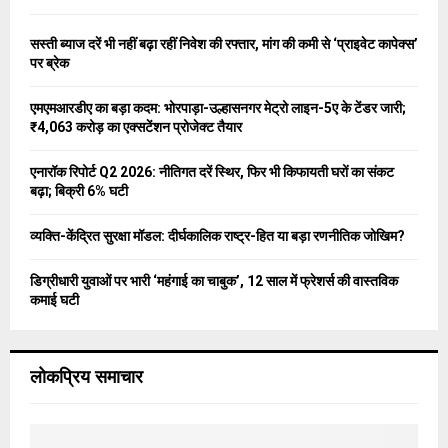
f
A
o
सस्ती ब्याज दरें भी नहीं बढ़ा रहीं निवेश की रफ्तार, मांग की कमी से ‘प्राइवेट कापेक्स’
r
R
पर ब्रेक
:
C
एमएमआरडीए का बड़ा कदम: भोरपाड़ा-उल्हासनगर मेट्रो लाइन-5ए के टेंडर जारी;
₹4,063 करोड़ का एक्सटेंशन प्रोजेक्ट तैयार
H
एनारॉक रिपोर्ट Q2 2026: नीतिगत दरें स्थिर, फिर भी किफायती घरों का संकट
बढ़ा; बिक्री 6% घटी
व्यक्ति-केंद्रित सुरक्षा मॉडल: दीर्घकालिक राष्ट्र-हित या बड़ा रणनीतिक जोखिम?
डिग्रीधारी युवाओं पर भारी ‘महंगाई का चाबुक’, 12 साल में फ्रेशर्स की वास्तविक
कमाई घटी
लोकप्रिय समाचार