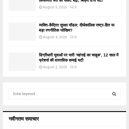
किफायती घरों का संकट बढ़ा; बिक्री 6% घटी
August 5, 2026
0
व्यक्ति-केंद्रित सुरक्षा मॉडल: दीर्घकालिक राष्ट्र-हित या
बड़ा रणनीतिक जोखिम?
August 4, 2026
0
डिग्रीधारी युवाओं पर भारी ‘महंगाई का चाबुक’, 12 साल में
फ्रेशर्स की वास्तविक कमाई घटी
August 2, 2026
0
S
e
a
S
r
c
E
नवीनतम समाचार
h
f
A