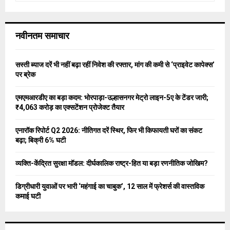
a
S
r
c
E
नवीनतम समाचार
h
f
A
o
सस्ती ब्याज दरें भी नहीं बढ़ा रहीं निवेश की रफ्तार, मांग की कमी से ‘प्राइवेट कापेक्स’
r
R
पर ब्रेक
:
C
एमएमआरडीए का बड़ा कदम: भोरपाड़ा-उल्हासनगर मेट्रो लाइन-5ए के टेंडर जारी;
₹4,063 करोड़ का एक्सटेंशन प्रोजेक्ट तैयार
H
एनारॉक रिपोर्ट Q2 2026: नीतिगत दरें स्थिर, फिर भी किफायती घरों का संकट
बढ़ा; बिक्री 6% घटी
व्यक्ति-केंद्रित सुरक्षा मॉडल: दीर्घकालिक राष्ट्र-हित या बड़ा रणनीतिक जोखिम?
डिग्रीधारी युवाओं पर भारी ‘महंगाई का चाबुक’, 12 साल में फ्रेशर्स की वास्तविक
कमाई घटी